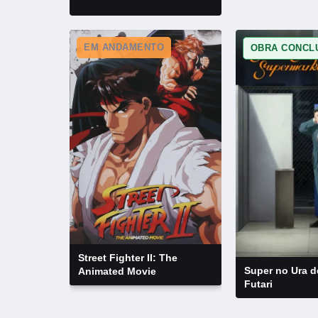
EM ANDAMENTO
OBRA CONCL
Street Fighter II: The
Super no Ura d
Animated Movie
Futari