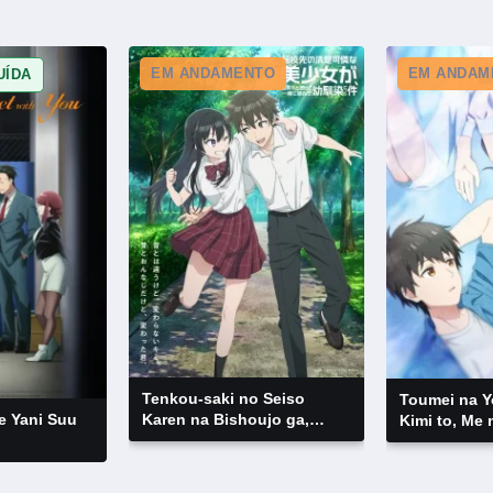
EM ANDAMENTO
EM ANDAM
UÍDA
Tenkou-saki no Seiso
Toumei na Y
Karen na Bishoujo ga,
e Yani Suu
Kimi to, Me 
Mukashi Danshi to Omotte
Shita
Issho ni Asonda
Osananajimi Datta Ken