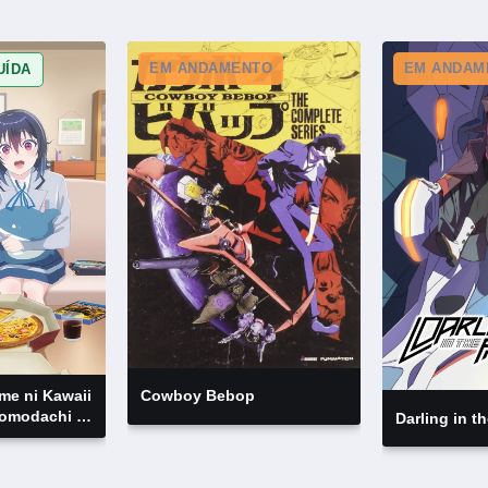
EM ANDAMENTO
EM ANDAM
UÍDA
me ni Kawaii
Cowboy Bebop
omodachi ni
Darling in 