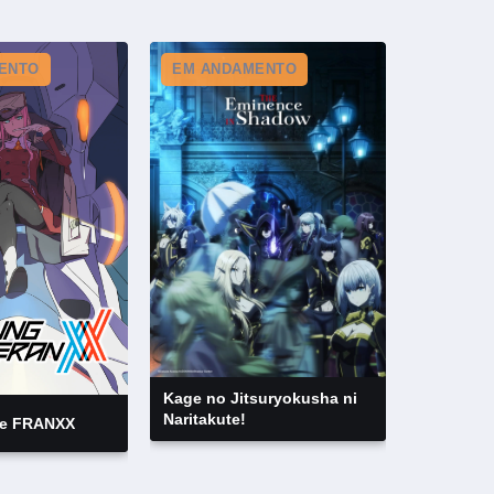
ENTO
EM ANDAMENTO
Kage no Jitsuryokusha ni
Naritakute!
the FRANXX