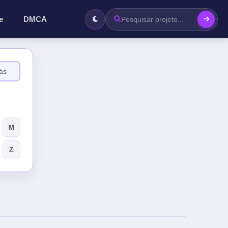
e
DMCA
ás
M
Z