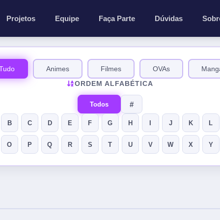
Projetos
Equipe
Faça Parte
Dúvidas
Sobr
Tudo
Animes
Filmes
OVAs
Mang
ORDEM ALFABÉTICA
#
Todos
B
C
D
E
F
G
H
I
J
K
L
O
P
Q
R
S
T
U
V
W
X
Y