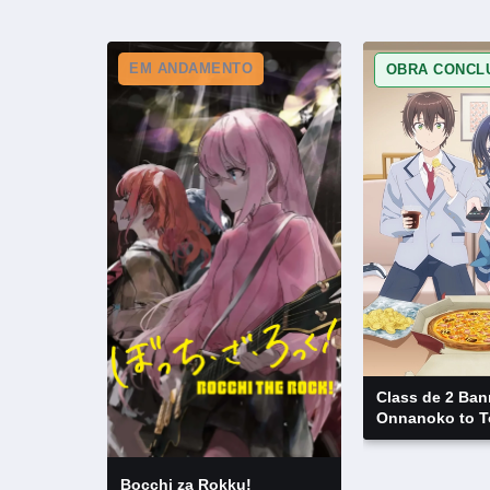
EM ANDAMENTO
OBRA CONCL
Class de 2 Ban
Onnanoko to T
Natta
Bocchi za Rokku!