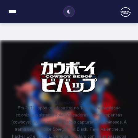
EM ANDAMENTO
Em 2071, após um desastre na Terra, a humanidade
colonizou o sistema solar. Caçadores de recompensas
(cowboys) viajam na nave Bebop capturando criminosos. A
trama segue Spike Spiegel, Jet Black, Faye Valentine, a
hacker Ed e o cão Ein enquanto lidam com seus passados