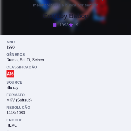
melancólicos e a busca por sentido
Cowboy Bebop
1998
9
ANO
1998
GÊNEROS
Drama, Sci-Fi, Seinen
CLASSIFICAÇÃO
SOURCE
Blu-ray
FORMATO
MKV (Softsub)
RESOLUÇÃO
1448x1080
ENCODE
HEVC