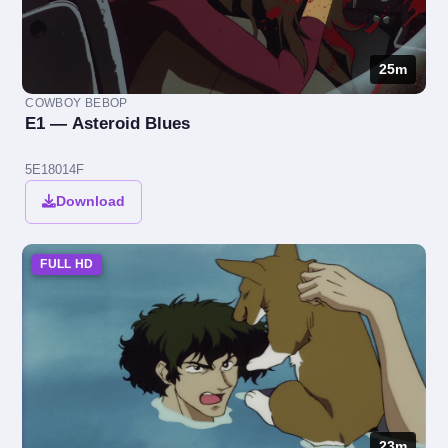
25m
COWBOY BEBOP
E1 — Asteroid Blues
5E18014F
Download
FULL HD
23m