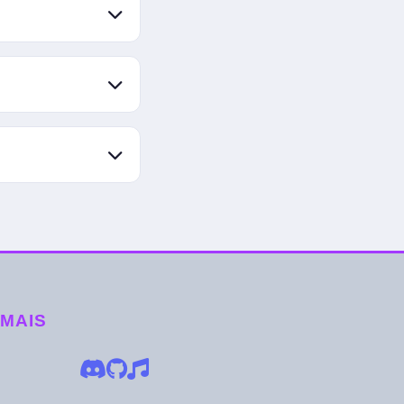
ub oficial" e
o um estúdio
 MAIS