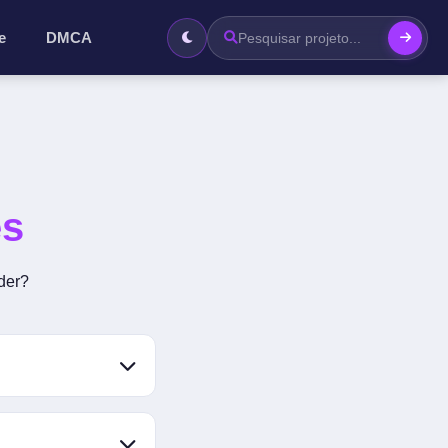
e
DMCA
es
der?
kura subs" (já