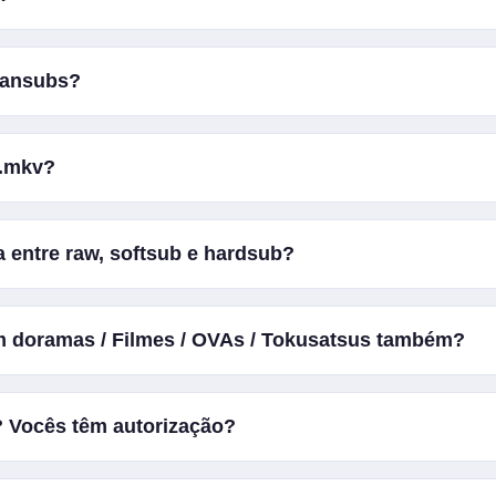
 a minha principal fonte de conhecimento (gemini) e pedi uns no
m anime muito bom que eu estava vendo, porém não encontrei 
fansubs?
ei: "Por que não traduzo eu mesmo?", bem, ficou um lixo, mas 
 Desde então fui aprimorando minhas habilidades.
mes nos comovem
 .mkv?
ayers: Media Player Classic, VLC, Lark Player (Android), MX
a entre raw, softsub e hardsub?
 o RAW é o arquivo puro do anime, softsub é quando a legenda
 doramas / Filmes / OVAs / Tokusatsus também?
o e dá para desativá-la, retirá-la. Hardsub é quando ela está d
AS, e filmes (anime)
a? Vocês têm autorização?