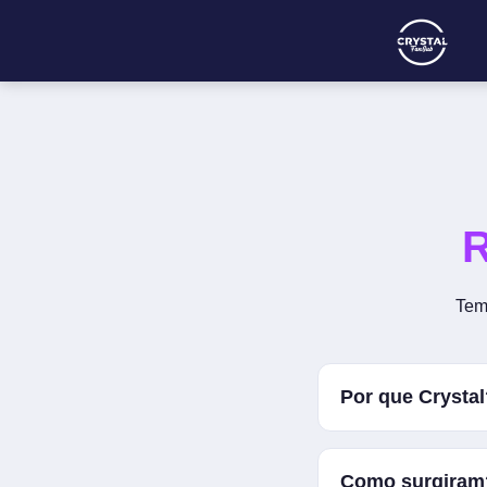
R
Tem
Por que Crystal
Bem, história longa
Como surgiram