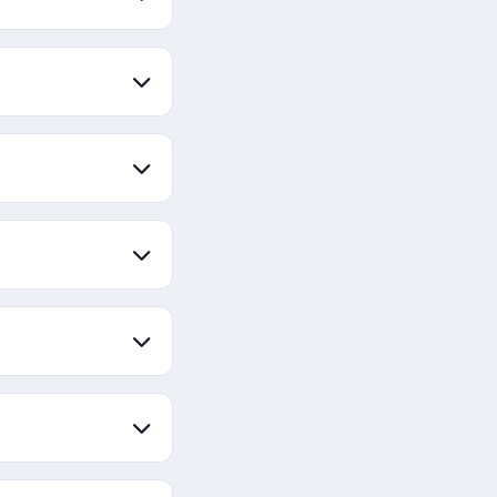
mes
traduzido em lugar
deu pra assistir
 Player.
 não está
iretamente no