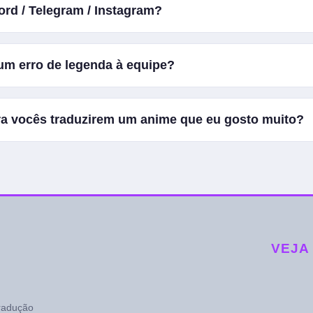
mos autorização nenhuma, se tivéssemos a gente chamava de "s
rd / Telegram / Instagram?
por amor ao anime e pra galera conseguir acompanhar. Quand
ente teremos que retirar.
um erro de legenda à equipe?
blico" em nosso
Discord
ra vocês traduzirem um anime que eu gosto muito?
 todo o prazer caso não tenha outro fansub trabalhando nele.
VEJA
tradução