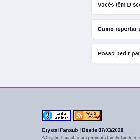
É sim, kkk. Não te
Vocês têm Disco
cobrava. Fazemos 
encrencar, infelizm
Somente
Discord
Como reportar 
Relate em "#qc-pú
Posso pedir pa
Claro! Faremos com
Crystal Fansub | Desde 07/03/2026
A Crystal Fansub é um grupo de fãs dedicado à 