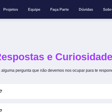
Projetos
Equipe
Faça Parte
Dúvidas
Sobr
espostas e Curiosidad
 alguma pergunta que não devemos nos ocupar para te respon
?
, de início iria ser "Standby Fansub", depois eu queria usar "Sa
?