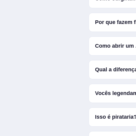
tinha) e então fui
Tinha um OVA de u
Por que fazem 
nenhum, então pens
com meu mano RKZ.
A paixão por ani
Como abrir um
Recomendamos os pl
Qual a diferenç
Podemos dizer que
Vocês legendam
"queimada" no vide
vídeo.
Apenas animes, OV
Isso é piratari