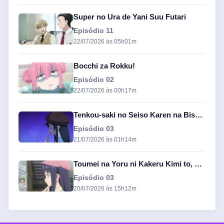
Super no Ura de Yani Suu Futari
Episódio 11
22/07/2026 às 05h01m
Bocchi za Rokku!
Episódio 02
22/07/2026 às 00h17m
Tenkou-saki no Seiso Karen na Bishoujo ga, Mukashi Danshi to Omotte Issho ni Asonda Osananajimi Datta Ken
Episódio 03
21/07/2026 às 01h14m
Toumei na Yoru ni Kakeru Kimi to, Me ni Mienai Koi o Shita
Episódio 03
20/07/2026 às 15h12m