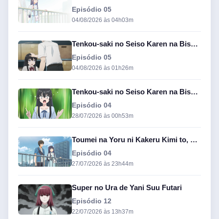
Episódio 05
04/08/2026 às 04h03m
Tenkou-saki no Seiso Karen na Bishoujo ga, Mukashi Danshi to Omotte Issho ni Asonda Osananajimi Datta Ken
Episódio 05
04/08/2026 às 01h26m
Tenkou-saki no Seiso Karen na Bishoujo ga, Mukashi Danshi to Omotte Issho ni Asonda Osananajimi Datta Ken
Episódio 04
28/07/2026 às 00h53m
Toumei na Yoru ni Kakeru Kimi to, Me ni Mienai Koi o Shita
Episódio 04
27/07/2026 às 23h44m
Super no Ura de Yani Suu Futari
Episódio 12
22/07/2026 às 13h37m