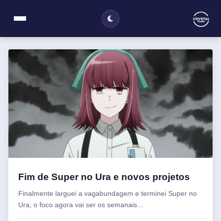
Fim de Super no Ura e novos projetos
Finalmente larguei a vagabundagem e terminei Super no
Ura, o foco agora vai ser os semanais...